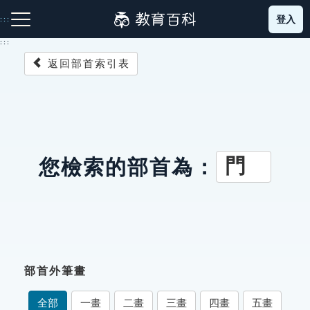
跳
登入
:::
到
主
:::
要
返回部首索引表
內
容
注音索引圖示
筆畫索引圖示
部首索引表圖示
門
您檢索的部首為：
網站導覽
生字詞彙表
部首外筆畫
成語故事
全部
一畫
二畫
三畫
四畫
五畫