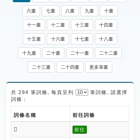
索引選單
六畫
七畫
八畫
九畫
十畫
知識索引
十一畫
十二畫
十三畫
十四畫
單字索引
十五畫
十六畫
十七畫
十八畫
生命大百科索引
十九畫
二十畫
二十一畫
二十二畫
遊戲專區
二十三畫
二十四畫
更多筆畫
教學應用
貓頭鷹博士
共 294 筆詞條, 每頁呈列
筆
詞條, 請選擇
詞條：
詞條名稱
前往詞條
𨷳
前往