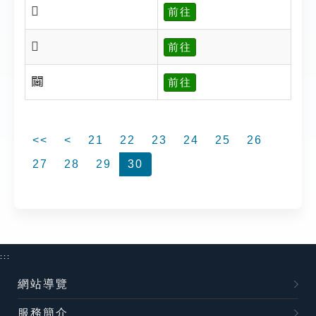
𨷷
前往
𨷸
前往
𨷻
前往
<<
<
21
22
23
24
25
26
27
28
29
30
:::
網站導覽
服務簡介