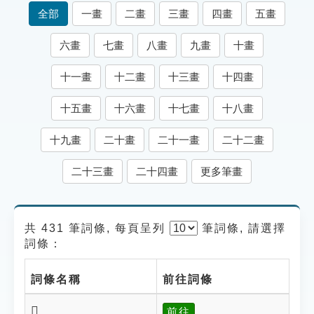
索引選單
全部
一畫
二畫
三畫
四畫
五畫
知識索引
六畫
七畫
八畫
九畫
十畫
單字索引
十一畫
十二畫
十三畫
十四畫
生命大百科索引
十五畫
十六畫
十七畫
十八畫
遊戲專區
十九畫
二十畫
二十一畫
二十二畫
教學應用
二十三畫
二十四畫
更多筆畫
貓頭鷹博士
共 431 筆詞條, 每頁呈列
筆
詞條, 請選擇
詞條：
詞條名稱
前往詞條
𩓽
前往