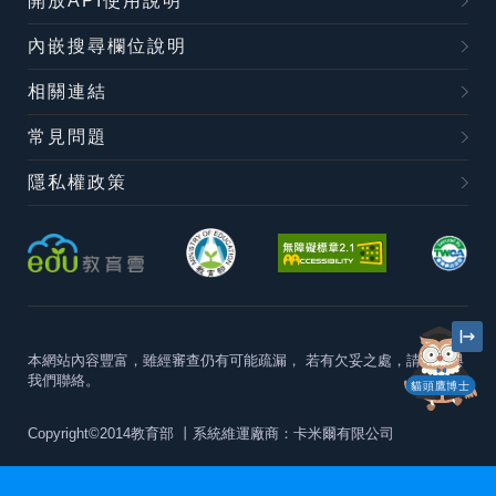
開放API使用說明
內嵌搜尋欄位說明
相關連結
常見問題
隱私權政策
本網站內容豐富，雖經審查仍有可能疏漏，
若有欠妥之處，請隨時與
我們聯絡。
貓頭鷹博士
Copyright©2014教育部
丨系統維運廠商：卡米爾有限公司
本站建議最佳瀏覽器版本為
Chrome 63+、Firefox57+、Edge79+及