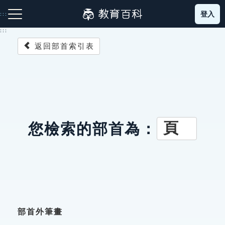
跳
登入
:::
到
主
:::
要
返回部首索引表
內
容
注音索引圖示
筆畫索引圖示
部首索引表圖示
頁
您檢索的部首為：
網站導覽
生字詞彙表
成語故事
部首外筆畫