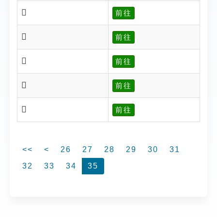
𥘦
前往
𣊽
前往
𩀼
前往
𩠰
前往
𩠰
前往
<<
<
26
27
28
29
30
31
32
33
34
35