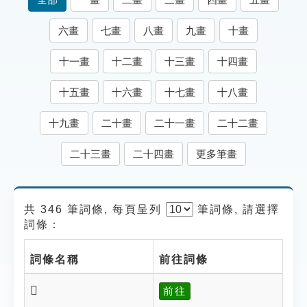
索引選單
六畫
七畫
八畫
九畫
十畫
知識索引
十一畫
十二畫
十三畫
十四畫
單字索引
生命大百科索引
十五畫
十六畫
十七畫
十八畫
十九畫
二十畫
二十一畫
二十二畫
遊戲專區
二十三畫
二十四畫
更多筆畫
教學應用
貓頭鷹博士
共 346 筆詞條, 每頁呈列
筆
詞條, 請選擇
詞條：
詞條名稱
前往詞條
𤕝
前往