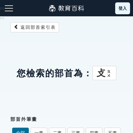
跳
登入
:::
到
主
:::
要
返回部首索引表
內
容
注音索引圖示
筆畫索引圖示
部首索引表圖示
攴
您檢索的部首為：
ㄆㄨ
網站導覽
生字詞彙表
部首外筆畫
成語故事
全部
一畫
二畫
三畫
四畫
五畫