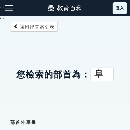
跳
登入
:::
到
主
:::
要
返回部首索引表
內
容
注音索引圖示
筆畫索引圖示
部首索引表圖示
阜
您檢索的部首為：
網站導覽
生字詞彙表
成語故事
部首外筆畫