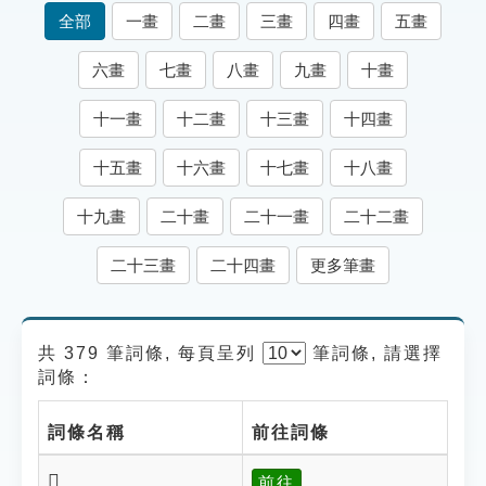
索引選單
全部
一畫
二畫
三畫
四畫
五畫
知識索引
六畫
七畫
八畫
九畫
十畫
單字索引
十一畫
十二畫
十三畫
十四畫
生命大百科索引
十五畫
十六畫
十七畫
十八畫
遊戲專區
十九畫
二十畫
二十一畫
二十二畫
教學應用
二十三畫
二十四畫
更多筆畫
貓頭鷹博士
共 379 筆詞條, 每頁呈列
筆
詞條, 請選擇
詞條：
詞條名稱
前往詞條
𨼫
前往