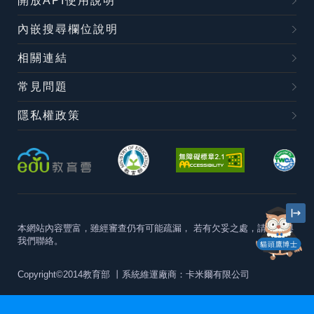
開放API使用說明
內嵌搜尋欄位說明
相關連結
常見問題
隱私權政策
本網站內容豐富，雖經審查仍有可能疏漏，
若有欠妥之處，請隨時與
我們聯絡。
貓頭鷹博士
Copyright©2014教育部
丨系統維運廠商：卡米爾有限公司
本站建議最佳瀏覽器版本為
Chrome 63+、Firefox57+、Edge79+及