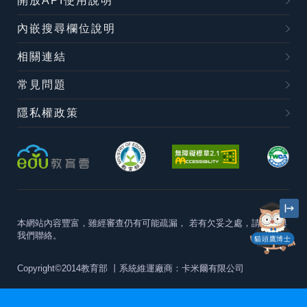
開放API使用說明
內嵌搜尋欄位說明
相關連結
常見問題
隱私權政策
本網站內容豐富，雖經審查仍有可能疏漏，
若有欠妥之處，請隨時與
我們聯絡。
貓頭鷹博士
Copyright©2014教育部
丨系統維運廠商：卡米爾有限公司
本站建議最佳瀏覽器版本為
Chrome 63+、Firefox57+、Edge79+及