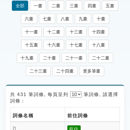
索引選單
全部
一畫
二畫
三畫
四畫
五畫
知識索引
六畫
七畫
八畫
九畫
十畫
單字索引
十一畫
十二畫
十三畫
十四畫
生命大百科索引
十五畫
十六畫
十七畫
十八畫
遊戲專區
十九畫
二十畫
二十一畫
二十二畫
教學應用
二十三畫
二十四畫
更多筆畫
貓頭鷹博士
共 431 筆詞條, 每頁呈列
筆
詞條, 請選擇
詞條：
詞條名稱
前往詞條
𩔛
前往