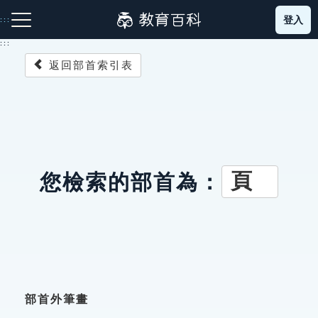
跳
登入
:::
到
主
:::
要
返回部首索引表
內
容
注音索引圖示
筆畫索引圖示
部首索引表圖示
頁
您檢索的部首為：
網站導覽
生字詞彙表
成語故事
部首外筆畫