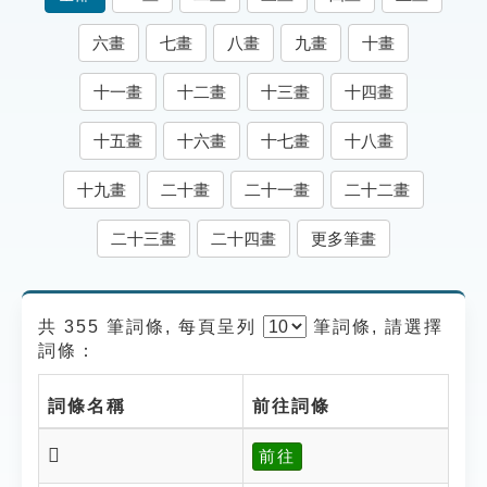
索引選單
六畫
七畫
八畫
九畫
十畫
知識索引
十一畫
十二畫
十三畫
十四畫
單字索引
生命大百科索引
十五畫
十六畫
十七畫
十八畫
十九畫
二十畫
二十一畫
二十二畫
遊戲專區
二十三畫
二十四畫
更多筆畫
教學應用
貓頭鷹博士
共 355 筆詞條, 每頁呈列
筆
詞條, 請選擇
詞條：
詞條名稱
前往詞條
𨤉
前往