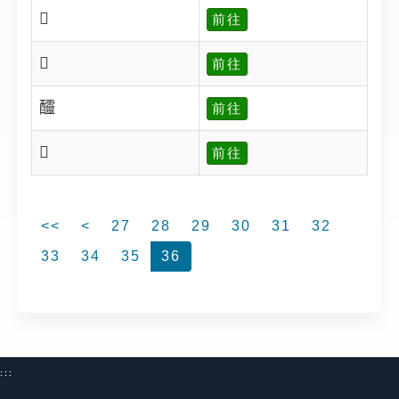
𨤊
前往
𨤌
前往
𨤍
前往
𨤎
前往
<<
<
27
28
29
30
31
32
33
34
35
36
:::