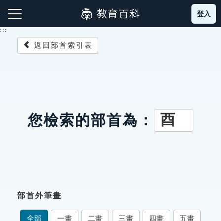
跳
登入
:::
到
主
:::
要
返回部首索引表
內
容
注音索引圖示
筆畫索引圖示
部首索引表圖示
酉
您檢索的部首為：
網站導覽
生字詞彙表
部首外筆畫
成語故事
全部
一畫
二畫
三畫
四畫
五畫