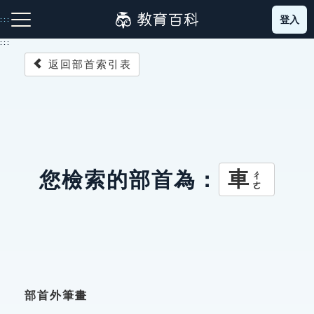
跳
登入
:::
到
主
:::
要
返回部首索引表
內
容
注音索引圖示
筆畫索引圖示
部首索引表圖示
車
您檢索的部首為：
ㄔㄜ
網站導覽
生字詞彙表
成語故事
部首外筆畫