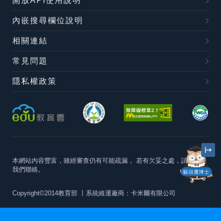
開放API使用說明
內嵌搜尋欄位說明
相關連結
常見問題
隱私權政策
本網站內容豐富，雖經審查仍有可能疏漏，
若有欠妥之處，請隨時與
我們聯絡。
貓頭鷹博士
Copyright©2014教育部
丨系統維運廠商：卡米爾有限公司
本站建議最佳瀏覽器版本為
Chrome 63+、Firefox57+、Edge79+及