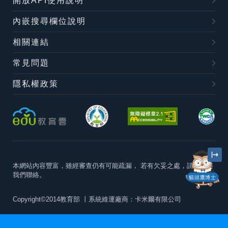
開放API使用說明
內嵌搜尋欄位說明
相關連結
常見問題
隱私權政策
本網站內容豐富，雖經審查仍有可能疏漏，
若有欠妥之處，請隨時與
我們聯絡。
貓頭鷹博士
Copyright©2014教育部
丨系統維運廠商：卡米爾有限公司
本站建議最佳瀏覽器版本為
Chrome 63+、Firefox57+、Edge79+及