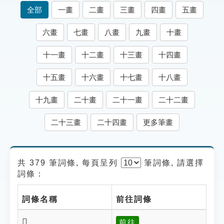
索引選單
全部
一畫
二畫
三畫
四畫
五畫
知識索引
六畫
七畫
八畫
九畫
十畫
單字索引
十一畫
十二畫
十三畫
十四畫
生命大百科索引
十五畫
十六畫
十七畫
十八畫
遊戲專區
十九畫
二十畫
二十一畫
二十二畫
教學應用
二十三畫
二十四畫
更多筆畫
貓頭鷹博士
共 379 筆詞條, 每頁呈列
筆
詞條, 請選擇
詞條：
詞條名稱
前往詞條
𨽑
前往