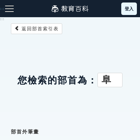
跳
登入
:::
到
主
:::
要
返回部首索引表
內
容
注音索引圖示
筆畫索引圖示
部首索引表圖示
阜
您檢索的部首為：
網站導覽
生字詞彙表
成語故事
部首外筆畫