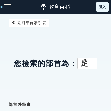
跳
登入
:::
到
主
:::
要
返回部首索引表
內
容
注音索引圖示
筆畫索引圖示
部首索引表圖示
辵
您檢索的部首為：
網站導覽
生字詞彙表
成語故事
部首外筆畫