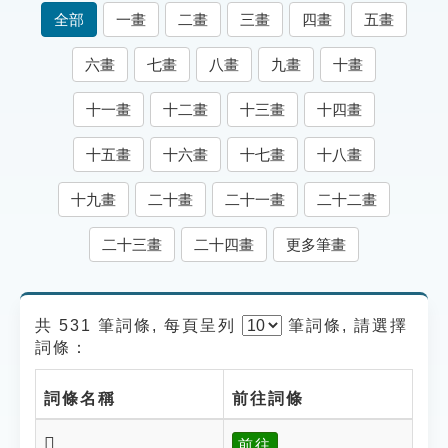
索引選單
全部
一畫
二畫
三畫
四畫
五畫
知識索引
六畫
七畫
八畫
九畫
十畫
單字索引
十一畫
十二畫
十三畫
十四畫
生命大百科索引
十五畫
十六畫
十七畫
十八畫
遊戲專區
十九畫
二十畫
二十一畫
二十二畫
教學應用
二十三畫
二十四畫
更多筆畫
貓頭鷹博士
共 531 筆詞條, 每頁呈列
筆
詞條, 請選擇
詞條：
詞條名稱
前往詞條
𨕟
前往