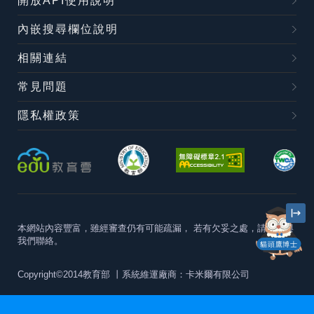
開放API使用說明
內嵌搜尋欄位說明
相關連結
常見問題
隱私權政策
本網站內容豐富，雖經審查仍有可能疏漏，
若有欠妥之處，請隨時與
我們聯絡。
貓頭鷹博士
Copyright©2014教育部
丨系統維運廠商：卡米爾有限公司
本站建議最佳瀏覽器版本為
Chrome 63+、Firefox57+、Edge79+及