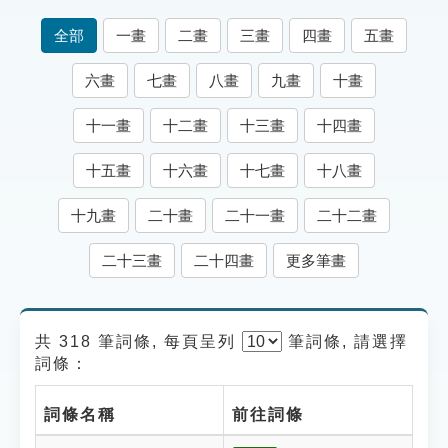
索引選單
全部
一畫
二畫
三畫
四畫
五畫
知識索引
六畫
七畫
八畫
九畫
十畫
單字索引
十一畫
十二畫
十三畫
十四畫
生命大百科索引
十五畫
十六畫
十七畫
十八畫
遊戲專區
十九畫
二十畫
二十一畫
二十二畫
教學應用
二十三畫
二十四畫
更多筆畫
貓頭鷹博士
共 318 筆詞條, 每頁呈列
筆
詞條, 請選擇
詞條：
詞條名稱
前往詞條