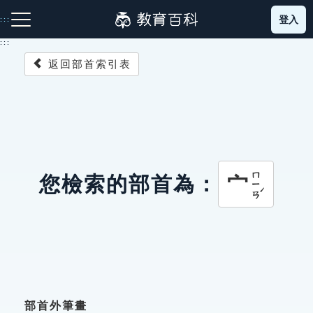
跳
登入
:::
到
主
:::
要
返回部首索引表
內
容
注音索引圖示
筆畫索引圖示
部首索引表圖示
ㄇㄧㄢˊ
宀
您檢索的部首為：
網站導覽
生字詞彙表
成語故事
部首外筆畫