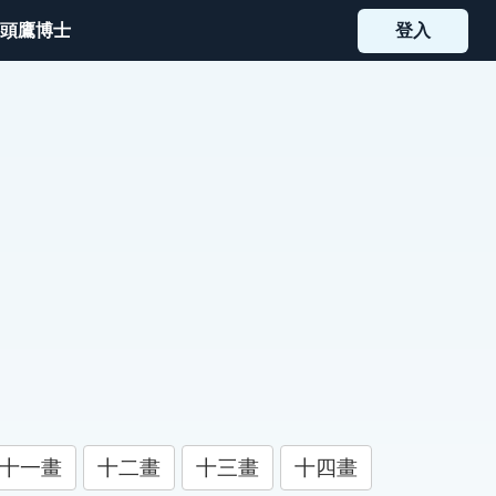
頭鷹博士
登入
十一畫
十二畫
十三畫
十四畫