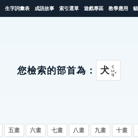
生字詞彙表
成語故事
索引選單
遊戲專區
教學應用
貓
ㄑㄩㄢˇ
犬
您檢索的部首為：
五畫
六畫
七畫
八畫
九畫
十畫