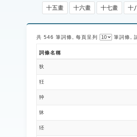
十五畫
十六畫
十七畫
十
共 546 筆詞條, 每頁呈列
筆
詞條,
詞條名稱
狄
狅
狆
狇
狉