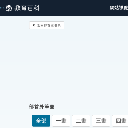
跳
網站導覽
:::
到
主
:::
要
返回部首索引表
內
容
部首外筆畫
全部
一畫
二畫
三畫
四畫