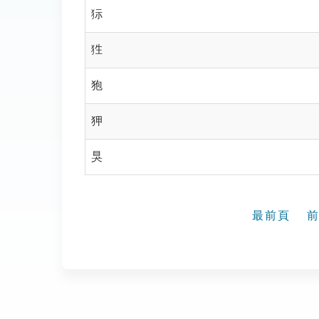
狋
狌
狍
狎
狊
最前頁