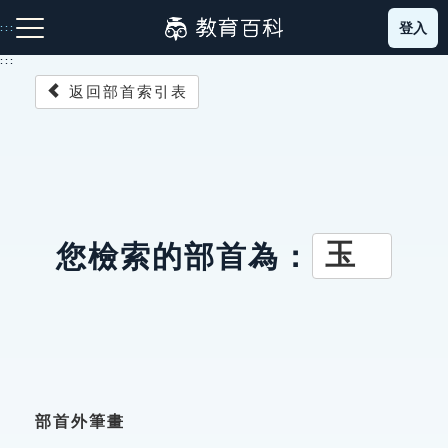
跳
登入
:::
到
主
:::
要
返回部首索引表
內
容
注音索引圖示
筆畫索引圖示
部首索引表圖示
玉
您檢索的部首為：
網站導覽
生字詞彙表
成語故事
部首外筆畫