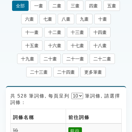
索引選單
全部
一畫
二畫
三畫
四畫
五畫
知識索引
六畫
七畫
八畫
九畫
十畫
單字索引
十一畫
十二畫
十三畫
十四畫
生命大百科索引
十五畫
十六畫
十七畫
十八畫
遊戲專區
十九畫
二十畫
二十一畫
二十二畫
教學應用
二十三畫
二十四畫
更多筆畫
貓頭鷹博士
共 528 筆詞條, 每頁呈列
筆
詞條, 請選擇
詞條：
詞條名稱
前往詞條
玢
前往