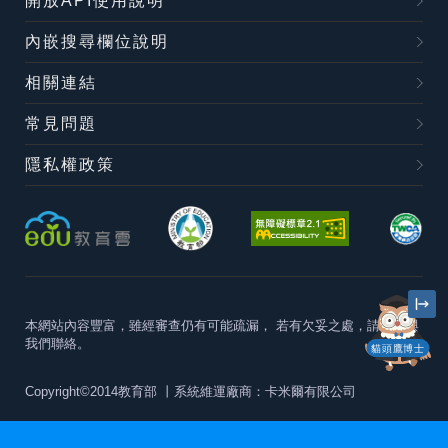
開放API使用說明
內嵌搜尋欄位說明
相關連結
常見問題
隱私權政策
本網站內容豐富，雖經審查仍有可能疏漏，
若有欠妥之處，請隨時與
我們聯絡。
貓頭鷹博士
Copyright©2014教育部
丨系統維運廠商：卡米爾有限公司
本站建議最佳瀏覽器版本為
Chrome 63+、Firefox57+、Edge79+及