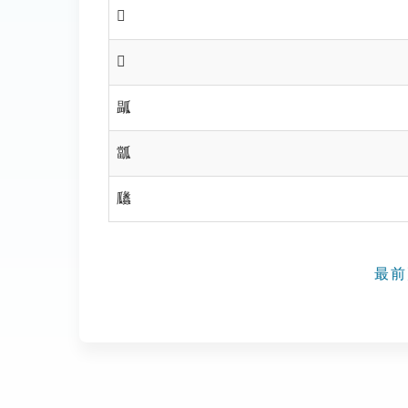
𤫰
𤫱
㼔
㼕
㼖
最前