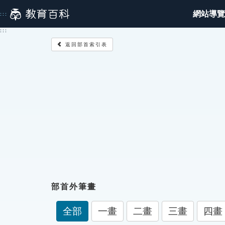
跳
網站導覽
:::
到
主
:::
要
返回部首索引表
內
容
部首外筆畫
全部
一畫
二畫
三畫
四畫