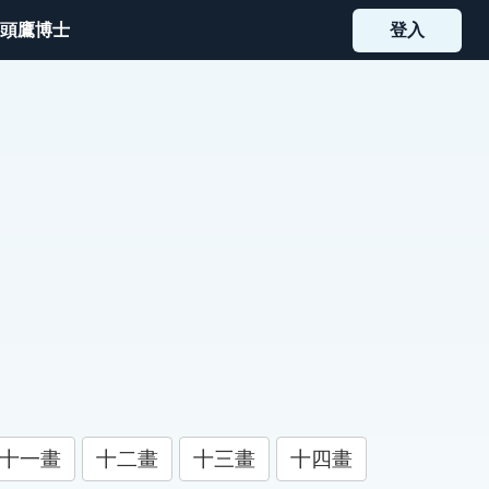
頭鷹博士
登入
十一畫
十二畫
十三畫
十四畫