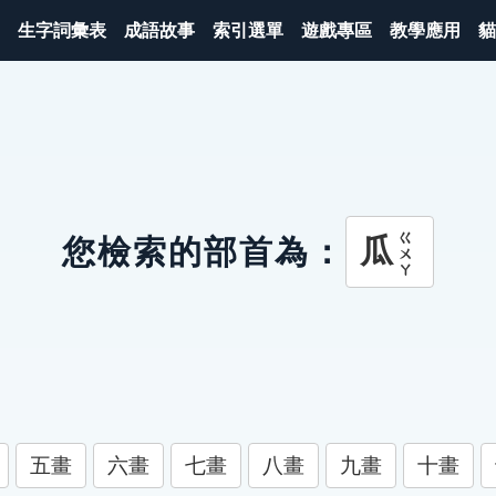
生字詞彙表
成語故事
索引選單
遊戲專區
教學應用
貓
ㄍㄨㄚ
瓜
您檢索的部首為：
五畫
六畫
七畫
八畫
九畫
十畫