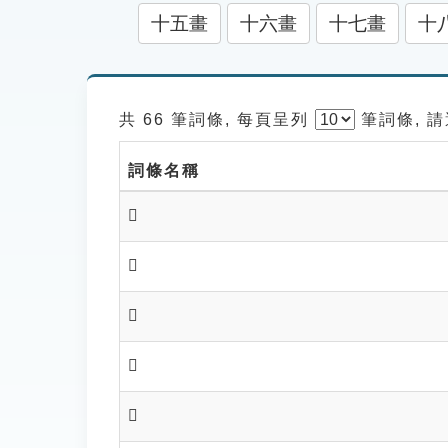
十五畫
十六畫
十七畫
十
共 66 筆詞條, 每頁呈列
筆
詞條, 
詞條名稱
𤫪
𤫫
𤫬
𤫭
𤫯