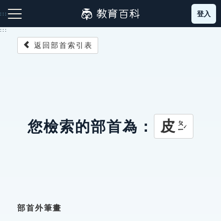
跳
登入
:::
到
主
:::
要
返回部首索引表
內
容
注音索引圖示
筆畫索引圖示
部首索引表圖示
皮
您檢索的部首為：
ㄆㄧˊ
網站導覽
生字詞彙表
成語故事
部首外筆畫