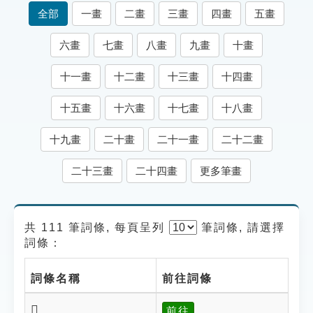
索引選單
全部
一畫
二畫
三畫
四畫
五畫
知識索引
六畫
七畫
八畫
九畫
十畫
單字索引
十一畫
十二畫
十三畫
十四畫
生命大百科索引
十五畫
十六畫
十七畫
十八畫
遊戲專區
十九畫
二十畫
二十一畫
二十二畫
教學應用
二十三畫
二十四畫
更多筆畫
貓頭鷹博士
共 111 筆詞條, 每頁呈列
筆
詞條, 請選擇
詞條：
詞條名稱
前往詞條
𤿆
前往