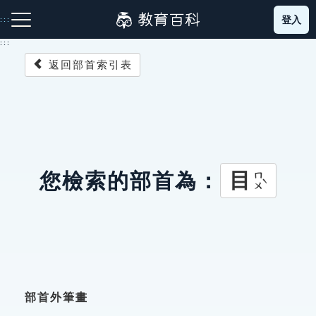
跳
登入
:::
到
主
:::
要
返回部首索引表
內
容
注音索引圖示
筆畫索引圖示
部首索引表圖示
目
您檢索的部首為：
ㄇㄨˋ
網站導覽
生字詞彙表
成語故事
部首外筆畫