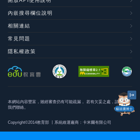
開放API使用說明
內嵌搜尋欄位說明
相關連結
常見問題
隱私權政策
本網站內容豐富，雖經審查仍有可能疏漏，
若有欠妥之處，請隨時與
我們聯絡。
貓頭鷹博士
Copyright©2014教育部
丨系統維運廠商：卡米爾有限公司
本站建議最佳瀏覽器版本為
Chrome 63+、Firefox57+、Edge79+及