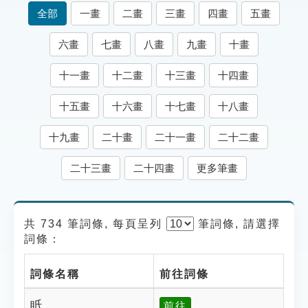
索引選單
全部
一畫
二畫
三畫
四畫
五畫
知識索引
六畫
七畫
八畫
九畫
十畫
單字索引
十一畫
十二畫
十三畫
十四畫
生命大百科索引
十五畫
十六畫
十七畫
十八畫
遊戲專區
十九畫
二十畫
二十一畫
二十二畫
教學應用
二十三畫
二十四畫
更多筆畫
貓頭鷹博士
共 734 筆詞條, 每頁呈列
筆
詞條, 請選擇
詞條：
詞條名稱
前往詞條
眂
前往