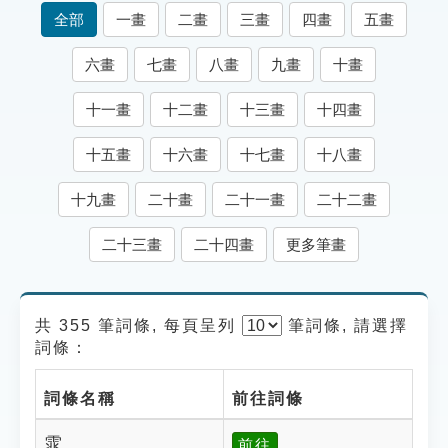
索引選單
全部
一畫
二畫
三畫
四畫
五畫
知識索引
六畫
七畫
八畫
九畫
十畫
單字索引
十一畫
十二畫
十三畫
十四畫
生命大百科索引
十五畫
十六畫
十七畫
十八畫
遊戲專區
十九畫
二十畫
二十一畫
二十二畫
教學應用
二十三畫
二十四畫
更多筆畫
貓頭鷹博士
共 355 筆詞條, 每頁呈列
筆
詞條, 請選擇
詞條：
詞條名稱
前往詞條
雿
前往