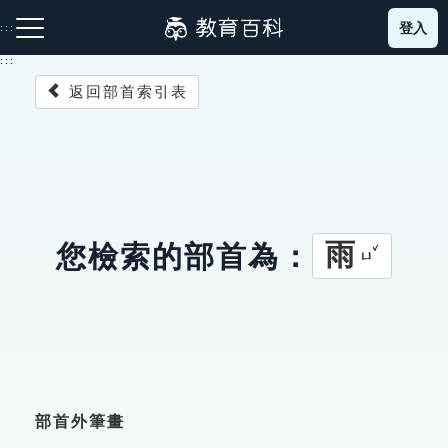
跳
登入
:::
到
主
:::
要
返回部首索引表
內
容
注音索引圖示
筆畫索引圖示
部首索引表圖示
雨
您檢索的部首為：
ㄩˇ
網站導覽
生字詞彙表
成語故事
部首外筆畫