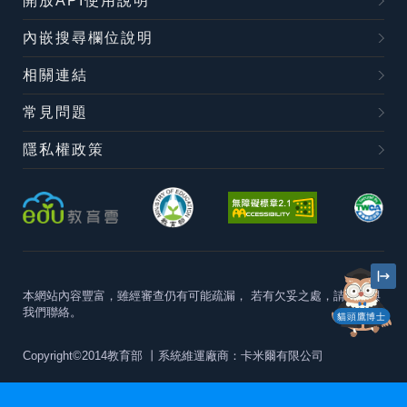
開放API使用說明
內嵌搜尋欄位說明
相關連結
常見問題
隱私權政策
本網站內容豐富，雖經審查仍有可能疏漏，
若有欠妥之處，請隨時與
我們聯絡。
貓頭鷹博士
Copyright©2014教育部
丨系統維運廠商：卡米爾有限公司
本站建議最佳瀏覽器版本為
Chrome 63+、Firefox57+、Edge79+及