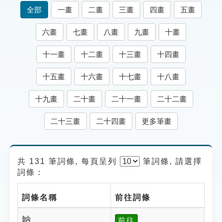
索引選單
全部
一畫
二畫
三畫
四畫
五畫
知識索引
六畫
七畫
八畫
九畫
十畫
單字索引
十一畫
十二畫
十三畫
十四畫
生命大百科索引
十五畫
十六畫
十七畫
十八畫
遊戲專區
十九畫
二十畫
二十一畫
二十二畫
教學應用
二十三畫
二十四畫
更多筆畫
貓頭鷹博士
共 131 筆詞條, 每頁呈列
筆
詞條, 請選擇
詞條：
詞條名稱
前往詞條
䪏
前往