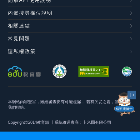
開放API使用說明
內嵌搜尋欄位說明
相關連結
常見問題
隱私權政策
本網站內容豐富，雖經審查仍有可能疏漏，
若有欠妥之處，請隨時與
我們聯絡。
貓頭鷹博士
Copyright©2014教育部
丨系統維運廠商：卡米爾有限公司
本站建議最佳瀏覽器版本為
Chrome 63+、Firefox57+、Edge79+及