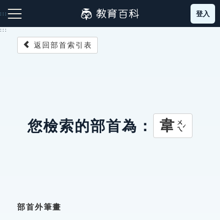
跳
登入
:::
到
主
:::
要
返回部首索引表
內
容
注音索引圖示
筆畫索引圖示
部首索引表圖示
韋
您檢索的部首為：
ㄨㄟˊ
網站導覽
生字詞彙表
成語故事
部首外筆畫