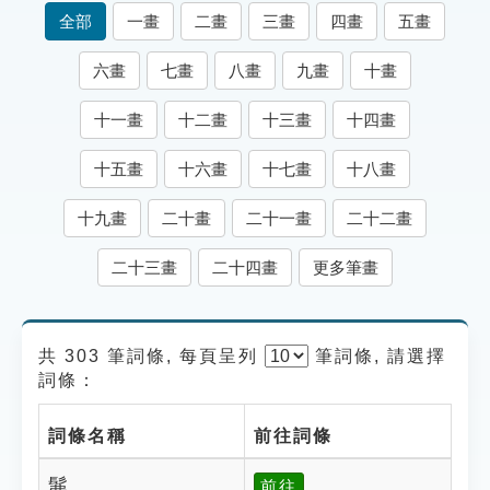
索引選單
全部
一畫
二畫
三畫
四畫
五畫
知識索引
六畫
七畫
八畫
九畫
十畫
單字索引
十一畫
十二畫
十三畫
十四畫
生命大百科索引
十五畫
十六畫
十七畫
十八畫
遊戲專區
十九畫
二十畫
二十一畫
二十二畫
教學應用
二十三畫
二十四畫
更多筆畫
貓頭鷹博士
共 303 筆詞條, 每頁呈列
筆
詞條, 請選擇
詞條：
詞條名稱
前往詞條
髴
前往