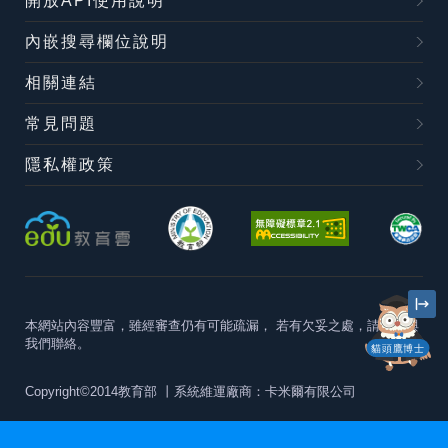
開放API使用說明
內嵌搜尋欄位說明
相關連結
常見問題
隱私權政策
本網站內容豐富，雖經審查仍有可能疏漏，
若有欠妥之處，請隨時與
我們聯絡。
貓頭鷹博士
Copyright©2014教育部
丨系統維運廠商：卡米爾有限公司
本站建議最佳瀏覽器版本為
Chrome 63+、Firefox57+、Edge79+及