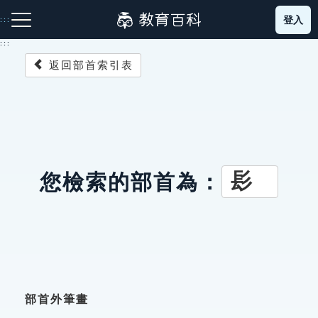
跳
登入
:::
到
主
:::
要
返回部首索引表
內
容
注音索引圖示
筆畫索引圖示
部首索引表圖示
髟
您檢索的部首為：
網站導覽
生字詞彙表
成語故事
部首外筆畫