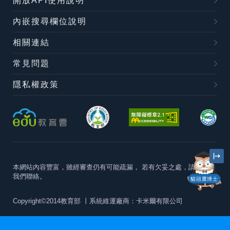
開放API使用說明
內嵌搜尋欄位說明
相關連結
常見問題
隱私權政策
本網站內容豐富，雖經審查仍有可能疏漏，
若有欠妥之處，請隨時與
我們聯絡。
貓頭鷹博士
Copyright©2014教育部
丨系統維運廠商：卡米爾有限公司
本站建議最佳瀏覽器版本為
Chrome 63+、Firefox57+、Edge79+及