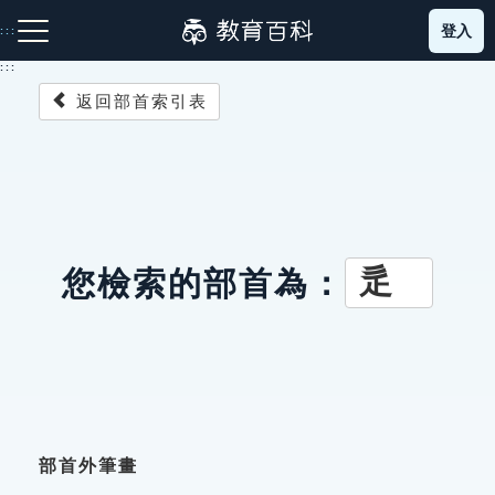
跳
登入
:::
到
主
:::
要
返回部首索引表
內
容
注音索引圖示
筆畫索引圖示
部首索引表圖示
辵
您檢索的部首為：
網站導覽
生字詞彙表
成語故事
部首外筆畫