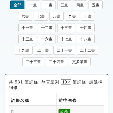
索引選單
全部
一畫
二畫
三畫
四畫
五畫
知識索引
六畫
七畫
八畫
九畫
十畫
單字索引
十一畫
十二畫
十三畫
十四畫
生命大百科索引
十五畫
十六畫
十七畫
十八畫
遊戲專區
十九畫
二十畫
二十一畫
二十二畫
教學應用
二十三畫
二十四畫
更多筆畫
貓頭鷹博士
共 531 筆詞條, 每頁呈列
筆
詞條, 請選擇
詞條：
詞條名稱
前往詞條
𨖈
前往