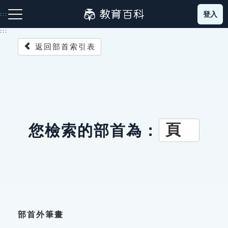
跳
登入
:::
到
主
:::
要
返回部首索引表
內
容
注音索引圖示
筆畫索引圖示
部首索引表圖示
頁
您檢索的部首為：
網站導覽
生字詞彙表
成語故事
部首外筆畫