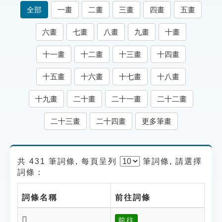
索引選單
全部
一畫
二畫
三畫
四畫
五畫
知識索引
六畫
七畫
八畫
九畫
十畫
單字索引
十一畫
十二畫
十三畫
十四畫
生命大百科索引
十五畫
十六畫
十七畫
十八畫
遊戲專區
十九畫
二十畫
二十一畫
二十二畫
教學應用
二十三畫
二十四畫
更多筆畫
貓頭鷹博士
共 431 筆詞條, 每頁呈列
筆
詞條, 請選擇
詞條：
詞條名稱
前往詞條
𩕩
前往