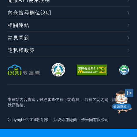
開放API使用說明
內嵌搜尋欄位說明
相關連結
常見問題
隱私權政策
本網站內容豐富，雖經審查仍有可能疏漏，
若有欠妥之處，請隨時與
我們聯絡。
貓頭鷹博士
Copyright©2014教育部
丨系統維運廠商：卡米爾有限公司
本站建議最佳瀏覽器版本為
Chrome 63+、Firefox57+、Edge79+及