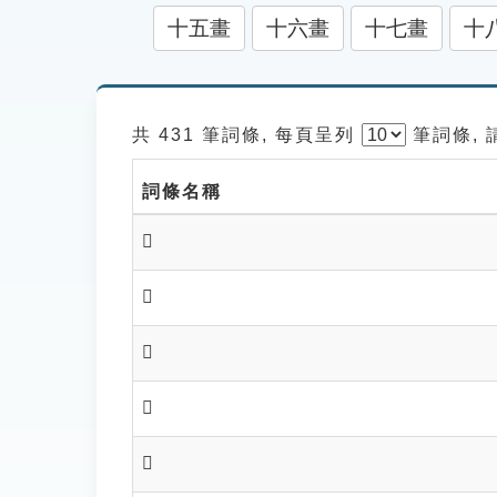
十五畫
十六畫
十七畫
十
共 431 筆詞條, 每頁呈列
筆
詞條,
詞條名稱
𩕩
𩕫
𩕫
𩕬
𩕭