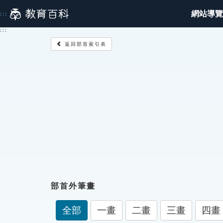
跳
網站導覽
:::
到
主
:::
要
返回部首索引表
內
容
部首外筆畫
全部
一畫
二畫
三畫
四畫