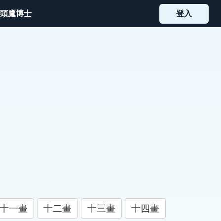
頭鷹博士
登入
十一畫
十二畫
十三畫
十四畫