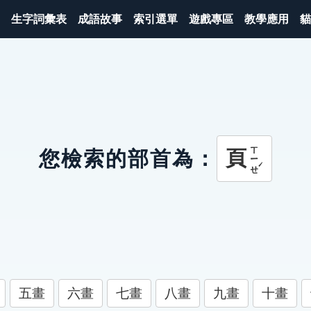
生字詞彙表
成語故事
索引選單
遊戲專區
教學應用
貓
ㄒㄧㄝˊ
頁
您檢索的部首為：
五畫
六畫
七畫
八畫
九畫
十畫