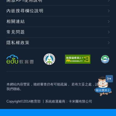
開放API使用說明
內嵌搜尋欄位說明
相關連結
常見問題
隱私權政策
本網站內容豐富，雖經審查仍有可能疏漏，
若有欠妥之處，請隨時與
我們聯絡。
貓頭鷹博士
Copyright©2014教育部
丨系統維運廠商：卡米爾有限公司
本站建議最佳瀏覽器版本為
Chrome 63+、Firefox57+、Edge79+及