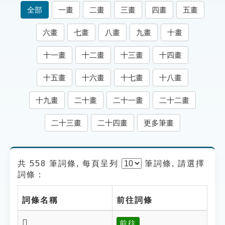
索引選單
全部
一畫
二畫
三畫
四畫
五畫
知識索引
六畫
七畫
八畫
九畫
十畫
單字索引
十一畫
十二畫
十三畫
十四畫
生命大百科索引
十五畫
十六畫
十七畫
十八畫
遊戲專區
十九畫
二十畫
二十一畫
二十二畫
教學應用
二十三畫
二十四畫
更多筆畫
貓頭鷹博士
共 558 筆詞條, 每頁呈列
筆
詞條, 請選擇
詞條：
詞條名稱
前往詞條
𩤦
前往