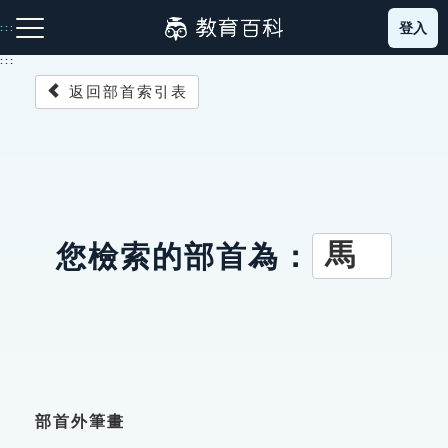
跳
登入
:::
到
主
:::
要
返回部首索引表
內
容
注音索引圖示
筆畫索引圖示
部首索引表圖示
馬
您檢索的部首為：
網站導覽
生字詞彙表
成語故事
部首外筆畫