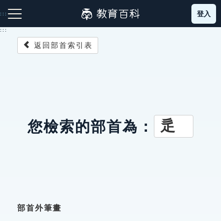
跳
登入
:::
到
主
:::
要
返回部首索引表
內
容
注音索引圖示
筆畫索引圖示
部首索引表圖示
辵
您檢索的部首為：
網站導覽
生字詞彙表
成語故事
部首外筆畫