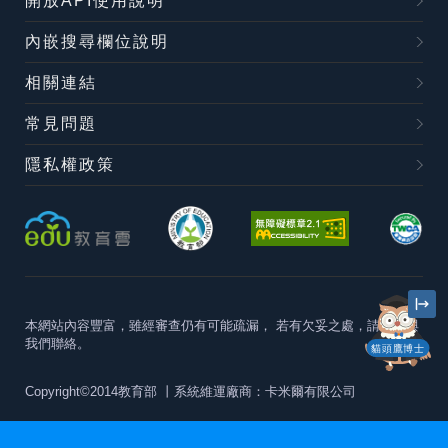
開放API使用說明
內嵌搜尋欄位說明
相關連結
常見問題
隱私權政策
本網站內容豐富，雖經審查仍有可能疏漏，
若有欠妥之處，請隨時與
我們聯絡。
貓頭鷹博士
Copyright©2014教育部
丨系統維運廠商：卡米爾有限公司
本站建議最佳瀏覽器版本為
Chrome 63+、Firefox57+、Edge79+及