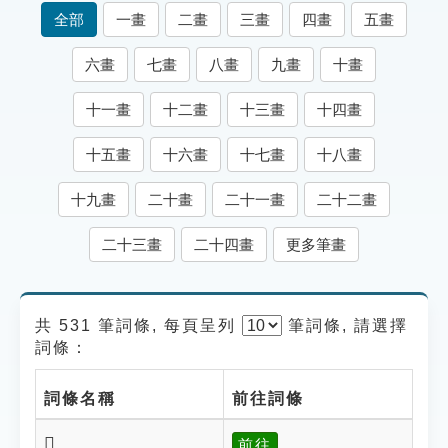
索引選單
全部
一畫
二畫
三畫
四畫
五畫
知識索引
六畫
七畫
八畫
九畫
十畫
單字索引
十一畫
十二畫
十三畫
十四畫
生命大百科索引
十五畫
十六畫
十七畫
十八畫
遊戲專區
十九畫
二十畫
二十一畫
二十二畫
教學應用
二十三畫
二十四畫
更多筆畫
貓頭鷹博士
共 531 筆詞條, 每頁呈列
筆
詞條, 請選擇
詞條：
詞條名稱
前往詞條
𨗁
前往