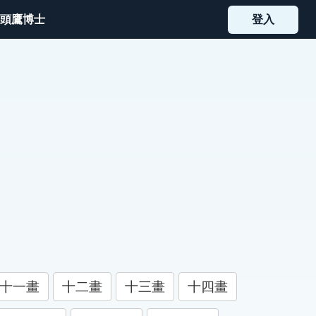
頭鷹博士
登入
十一畫
十二畫
十三畫
十四畫