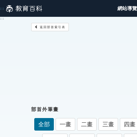
跳
網站導覽
:::
到
主
:::
要
返回部首索引表
內
容
部首外筆畫
全部
一畫
二畫
三畫
四畫