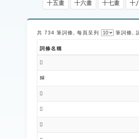
十五畫
十六畫
十七畫
十
共 734 筆詞條, 每頁呈列
筆
詞條,
詞條名稱
𥇌
𥇍
𥇎
𥇏
𥇐