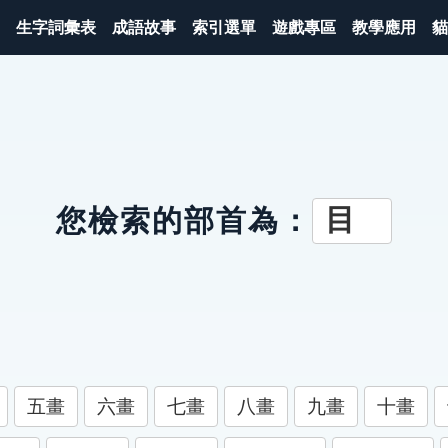
生字詞彙表
成語故事
索引選單
遊戲專區
教學應用
貓
目
您檢索的部首為：
五畫
六畫
七畫
八畫
九畫
十畫