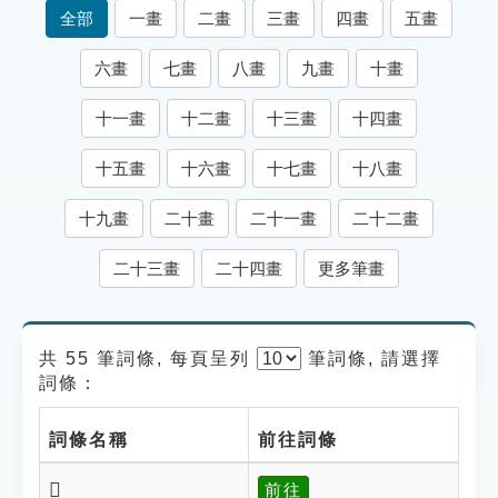
索引選單
全部
一畫
二畫
三畫
四畫
五畫
知識索引
六畫
七畫
八畫
九畫
十畫
單字索引
十一畫
十二畫
十三畫
十四畫
生命大百科索引
十五畫
十六畫
十七畫
十八畫
遊戲專區
十九畫
二十畫
二十一畫
二十二畫
教學應用
二十三畫
二十四畫
更多筆畫
貓頭鷹博士
共 55 筆詞條, 每頁呈列
筆
詞條, 請選擇
詞條：
詞條名稱
前往詞條
𡬮
前往