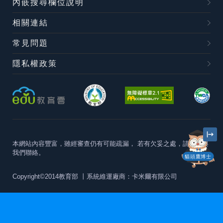
內嵌搜尋欄位說明
相關連結
常見問題
隱私權政策
本網站內容豐富，雖經審查仍有可能疏漏，
若有欠妥之處，請隨時與
我們聯絡。
貓頭鷹博士
Copyright©2014教育部
丨系統維運廠商：卡米爾有限公司
本站建議最佳瀏覽器版本為
Chrome 63+、Firefox57+、Edge79+及
Safari11+