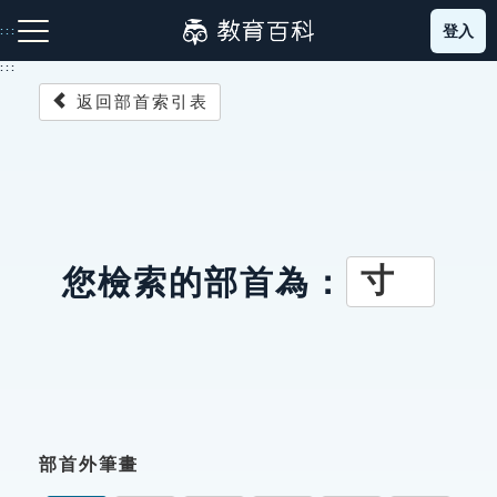
跳
登入
:::
到
主
:::
要
返回部首索引表
內
容
注音索引圖示
筆畫索引圖示
部首索引表圖示
寸
您檢索的部首為：
網站導覽
生字詞彙表
成語故事
部首外筆畫