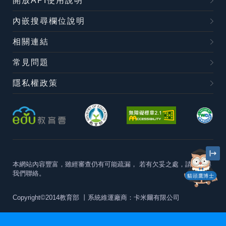
開放API使用說明
內嵌搜尋欄位說明
相關連結
常見問題
隱私權政策
本網站內容豐富，雖經審查仍有可能疏漏，
若有欠妥之處，請隨時與
我們聯絡。
貓頭鷹博士
Copyright©2014教育部
丨系統維運廠商：卡米爾有限公司
本站建議最佳瀏覽器版本為
Chrome 63+、Firefox57+、Edge79+及