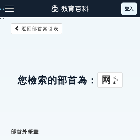
跳
登入
:::
到
主
:::
要
返回部首索引表
內
容
注音索引圖示
筆畫索引圖示
部首索引表圖示
网
您檢索的部首為：
ㄨㄤˇ
網站導覽
生字詞彙表
成語故事
部首外筆畫