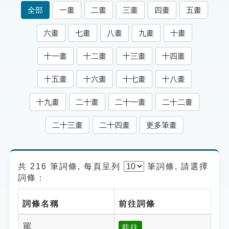
索引選單
全部
一畫
二畫
三畫
四畫
五畫
知識索引
六畫
七畫
八畫
九畫
十畫
單字索引
十一畫
十二畫
十三畫
十四畫
生命大百科索引
十五畫
十六畫
十七畫
十八畫
遊戲專區
十九畫
二十畫
二十一畫
二十二畫
教學應用
二十三畫
二十四畫
更多筆畫
貓頭鷹博士
共 216 筆詞條, 每頁呈列
筆
詞條, 請選擇
詞條：
詞條名稱
前往詞條
罵
前往