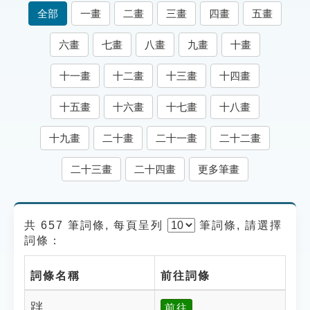
索引選單
全部
一畫
二畫
三畫
四畫
五畫
知識索引
六畫
七畫
八畫
九畫
十畫
單字索引
十一畫
十二畫
十三畫
十四畫
生命大百科索引
十五畫
十六畫
十七畫
十八畫
遊戲專區
十九畫
二十畫
二十一畫
二十二畫
教學應用
二十三畫
二十四畫
更多筆畫
貓頭鷹博士
共 657 筆詞條, 每頁呈列
筆
詞條, 請選擇
詞條：
詞條名稱
前往詞條
跘
前往