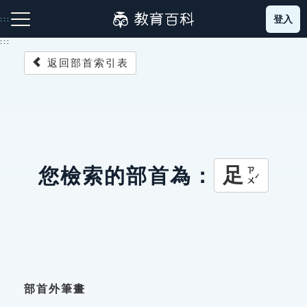
跳
登入
:::
到
主
:::
要
返回部首索引表
內
容
注音索引圖示
筆畫索引圖示
部首索引表圖示
足
您檢索的部首為：
ㄗㄨˊ
網站導覽
生字詞彙表
成語故事
部首外筆畫