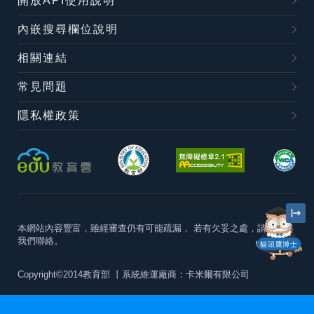
開放API使用說明
內嵌搜尋欄位說明
相關連結
常見問題
隱私權政策
本網站內容豐富，雖經審查仍有可能疏漏，
若有欠妥之處，請隨時與
我們聯絡。
貓頭鷹博士
Copyright©2014教育部
丨系統維運廠商：卡米爾有限公司
本站建議最佳瀏覽器版本為
Chrome 63+、Firefox57+、Edge79+及