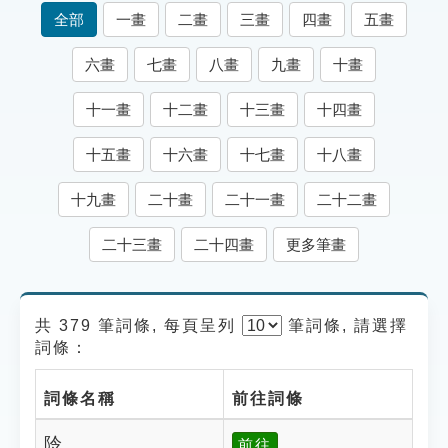
索引選單
全部
一畫
二畫
三畫
四畫
五畫
知識索引
六畫
七畫
八畫
九畫
十畫
單字索引
十一畫
十二畫
十三畫
十四畫
生命大百科索引
十五畫
十六畫
十七畫
十八畫
遊戲專區
十九畫
二十畫
二十一畫
二十二畫
教學應用
二十三畫
二十四畫
更多筆畫
貓頭鷹博士
共 379 筆詞條, 每頁呈列
筆
詞條, 請選擇
詞條：
詞條名稱
前往詞條
阾
前往