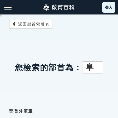
跳
登入
:::
到
主
:::
要
返回部首索引表
內
容
注音索引圖示
筆畫索引圖示
部首索引表圖示
阜
您檢索的部首為：
網站導覽
生字詞彙表
成語故事
部首外筆畫