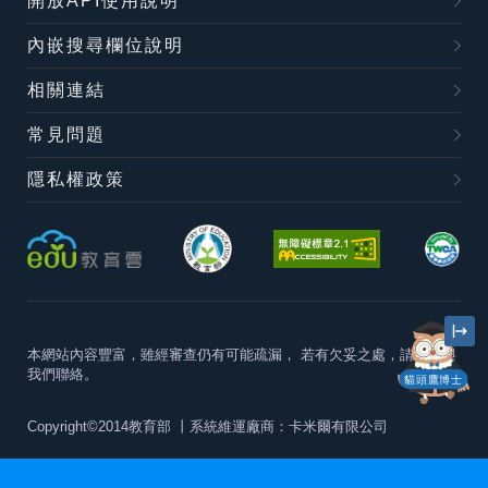
開放API使用說明
內嵌搜尋欄位說明
相關連結
常見問題
隱私權政策
本網站內容豐富，雖經審查仍有可能疏漏，
若有欠妥之處，請隨時與
我們聯絡。
貓頭鷹博士
Copyright©2014教育部
丨系統維運廠商：卡米爾有限公司
本站建議最佳瀏覽器版本為
Chrome 63+、Firefox57+、Edge79+及