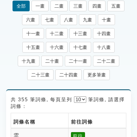
索引選單
全部
一畫
二畫
三畫
四畫
五畫
知識索引
六畫
七畫
八畫
九畫
十畫
單字索引
十一畫
十二畫
十三畫
十四畫
生命大百科索引
十五畫
十六畫
十七畫
十八畫
遊戲專區
十九畫
二十畫
二十一畫
二十二畫
教學應用
二十三畫
二十四畫
更多筆畫
貓頭鷹博士
共 355 筆詞條, 每頁呈列
筆
詞條, 請選擇
詞條：
詞條名稱
前往詞條
霊
前往