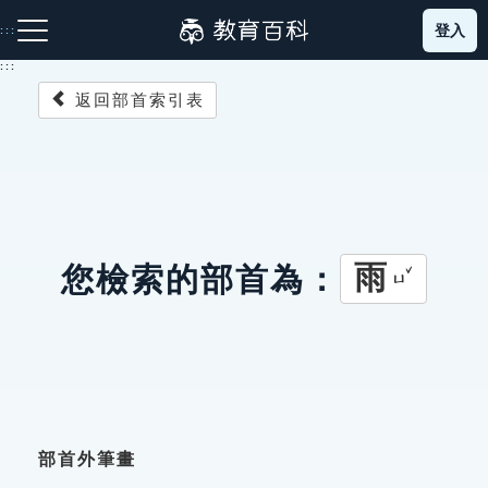
跳
登入
:::
到
主
:::
要
返回部首索引表
內
容
注音索引圖示
筆畫索引圖示
部首索引表圖示
雨
您檢索的部首為：
ㄩˇ
網站導覽
生字詞彙表
成語故事
部首外筆畫