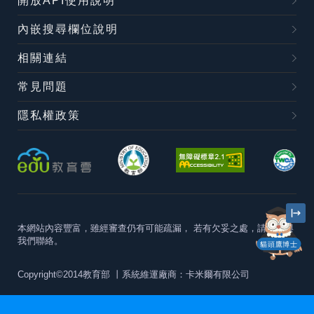
開放API使用說明
內嵌搜尋欄位說明
相關連結
常見問題
隱私權政策
本網站內容豐富，雖經審查仍有可能疏漏，
若有欠妥之處，請隨時與
我們聯絡。
貓頭鷹博士
Copyright©2014教育部
丨系統維運廠商：卡米爾有限公司
本站建議最佳瀏覽器版本為
Chrome 63+、Firefox57+、Edge79+及