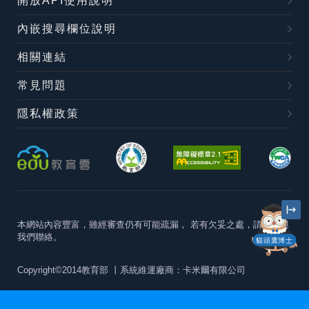
開放API使用說明
內嵌搜尋欄位說明
相關連結
常見問題
隱私權政策
本網站內容豐富，雖經審查仍有可能疏漏，
若有欠妥之處，請隨時與
我們聯絡。
貓頭鷹博士
Copyright©2014教育部
丨系統維運廠商：卡米爾有限公司
本站建議最佳瀏覽器版本為
Chrome 63+、Firefox57+、Edge79+及