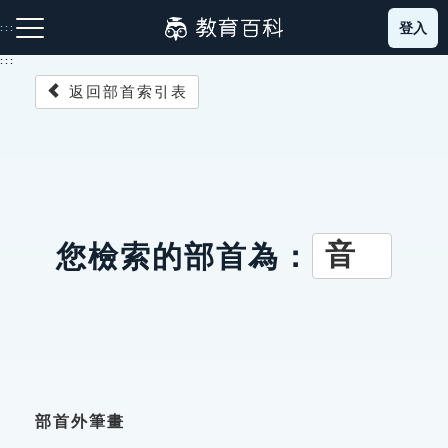
跳
登入
:::
到
主
:::
要
返回部首索引表
內
容
注音索引圖示
筆畫索引圖示
部首索引表圖示
音
您檢索的部首為：
網站導覽
生字詞彙表
成語故事
部首外筆畫