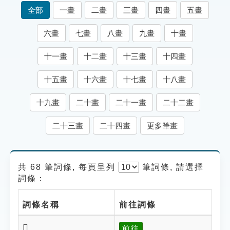
索引選單
全部
一畫
二畫
三畫
四畫
五畫
知識索引
六畫
七畫
八畫
九畫
十畫
單字索引
十一畫
十二畫
十三畫
十四畫
生命大百科索引
十五畫
十六畫
十七畫
十八畫
遊戲專區
十九畫
二十畫
二十一畫
二十二畫
教學應用
二十三畫
二十四畫
更多筆畫
貓頭鷹博士
共 68 筆詞條, 每頁呈列
筆
詞條, 請選擇
詞條：
詞條名稱
前往詞條
𩐜
前往