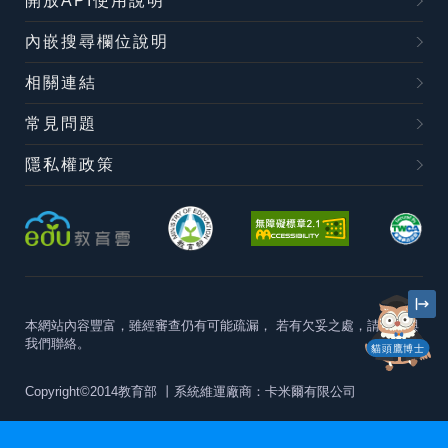
開放API使用說明
內嵌搜尋欄位說明
相關連結
常見問題
隱私權政策
本網站內容豐富，雖經審查仍有可能疏漏，
若有欠妥之處，請隨時與
我們聯絡。
貓頭鷹博士
Copyright©2014教育部
丨系統維運廠商：卡米爾有限公司
本站建議最佳瀏覽器版本為
Chrome 63+、Firefox57+、Edge79+及