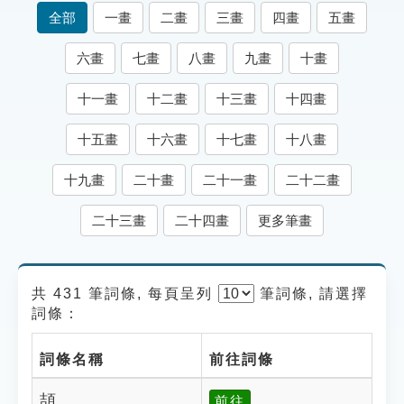
索引選單
全部
一畫
二畫
三畫
四畫
五畫
知識索引
六畫
七畫
八畫
九畫
十畫
單字索引
十一畫
十二畫
十三畫
十四畫
生命大百科索引
十五畫
十六畫
十七畫
十八畫
遊戲專區
十九畫
二十畫
二十一畫
二十二畫
教學應用
二十三畫
二十四畫
更多筆畫
貓頭鷹博士
共 431 筆詞條, 每頁呈列
筆
詞條, 請選擇
詞條：
詞條名稱
前往詞條
頡
前往