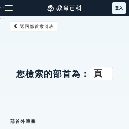
跳
登入
:::
到
主
:::
要
返回部首索引表
內
容
注音索引圖示
筆畫索引圖示
部首索引表圖示
頁
您檢索的部首為：
網站導覽
生字詞彙表
成語故事
部首外筆畫