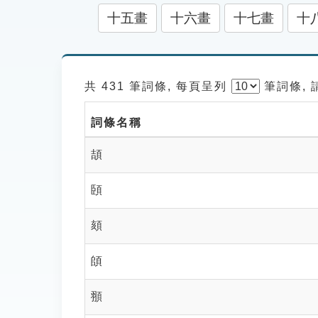
十五畫
十六畫
十七畫
十
共 431 筆詞條, 每頁呈列
筆
詞條,
詞條名稱
頡
頣
頦
頧
頨