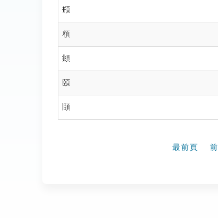
頩
頪
頫
頤
頥
最前頁