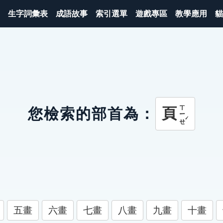
生字詞彙表
成語故事
索引選單
遊戲專區
教學應用
貓
ㄒㄧㄝˊ
頁
您檢索的部首為：
五畫
六畫
七畫
八畫
九畫
十畫