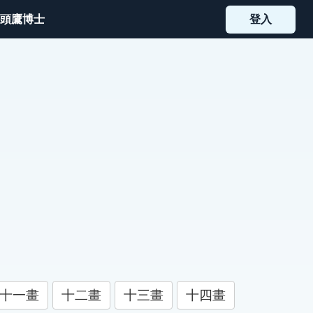
頭鷹博士
登入
十一畫
十二畫
十三畫
十四畫