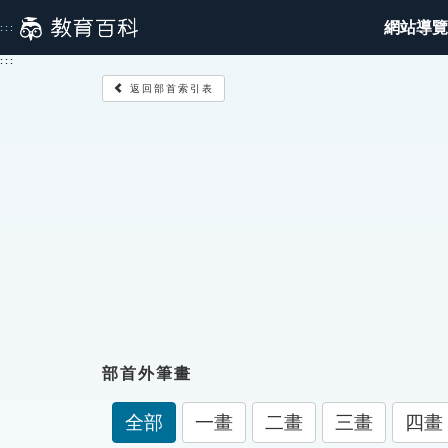
跳
網站導覽
:::
到
主
:::
要
返回部首索引表
內
容
部首外筆畫
全部
一畫
二畫
三畫
四畫