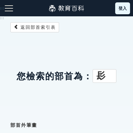
跳
登入
:::
到
主
:::
要
返回部首索引表
內
容
注音索引圖示
筆畫索引圖示
部首索引表圖示
髟
您檢索的部首為：
網站導覽
生字詞彙表
成語故事
部首外筆畫