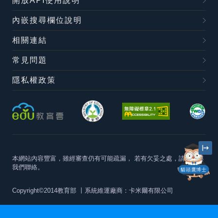
開放API使用說明
內嵌搜尋欄位說明
相關連結
常見問題
隱私權政策
本網站內容豐富，雖經審查仍有可能疏漏，
若有欠妥之處，請隨時與
我們聯絡。
貓頭鷹博士
Copyright©2014教育部
丨系統維運廠商：卡米爾有限公司
本站建議最佳瀏覽器版本為
Chrome 63+、Firefox57+、Edge79+及