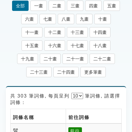
索引選單
全部
一畫
二畫
三畫
四畫
五畫
知識索引
六畫
七畫
八畫
九畫
十畫
單字索引
十一畫
十二畫
十三畫
十四畫
生命大百科索引
十五畫
十六畫
十七畫
十八畫
遊戲專區
十九畫
二十畫
二十一畫
二十二畫
教學應用
二十三畫
二十四畫
更多筆畫
貓頭鷹博士
共 303 筆詞條, 每頁呈列
筆
詞條, 請選擇
詞條：
詞條名稱
前往詞條
髾
前往