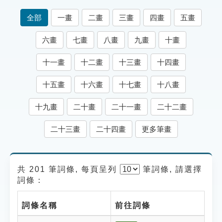
索引選單
全部
一畫
二畫
三畫
四畫
五畫
知識索引
六畫
七畫
八畫
九畫
十畫
單字索引
十一畫
十二畫
十三畫
十四畫
生命大百科索引
十五畫
十六畫
十七畫
十八畫
遊戲專區
十九畫
二十畫
二十一畫
二十二畫
教學應用
二十三畫
二十四畫
更多筆畫
貓頭鷹博士
共 201 筆詞條, 每頁呈列
筆
詞條, 請選擇
詞條：
詞條名稱
前往詞條