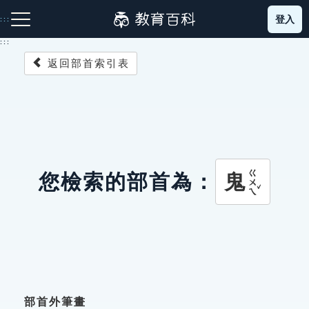
跳
登入
:::
到
主
:::
要
返回部首索引表
內
容
注音索引圖示
筆畫索引圖示
部首索引表圖示
ㄍㄨㄟˇ
鬼
您檢索的部首為：
網站導覽
生字詞彙表
成語故事
部首外筆畫