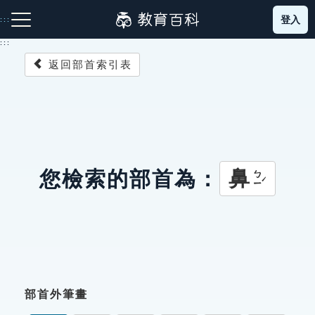
跳
登入
:::
到
主
:::
要
返回部首索引表
內
容
注音索引圖示
筆畫索引圖示
部首索引表圖示
鼻
您檢索的部首為：
ㄅㄧˊ
網站導覽
生字詞彙表
成語故事
部首外筆畫