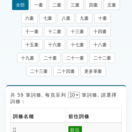
索引選單
全部
一畫
二畫
三畫
四畫
五畫
知識索引
六畫
七畫
八畫
九畫
十畫
單字索引
十一畫
十二畫
十三畫
十四畫
生命大百科索引
十五畫
十六畫
十七畫
十八畫
遊戲專區
十九畫
二十畫
二十一畫
二十二畫
教學應用
二十三畫
二十四畫
更多筆畫
貓頭鷹博士
共 59 筆詞條, 每頁呈列
筆
詞條, 請選擇
詞條：
詞條名稱
前往詞條
𪖘
前往