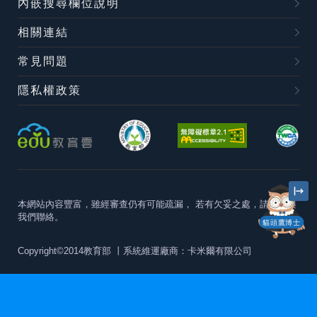
內嵌搜尋欄位說明
相關連結
常見問題
隱私權政策
本網站內容豐富，雖經審查仍有可能疏漏，
若有欠妥之處，請隨時與
我們聯絡。
貓頭鷹博士
Copyright©2014教育部
丨系統維運廠商：卡米爾有限公司
本站建議最佳瀏覽器版本為
Chrome 63+、Firefox57+、Edge79+及
Safari11+