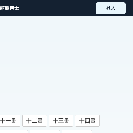
頭鷹博士
登入
十一畫
十二畫
十三畫
十四畫