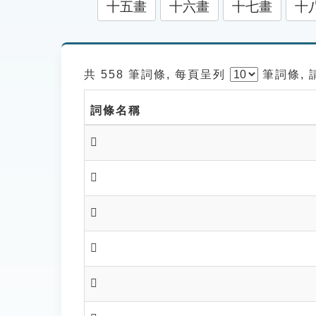
十五畫
十六畫
十七畫
十
共 558 筆詞條, 每頁呈列
筆
詞條,
詞條名稱
𩦍
𩦎
𩦏
𩦐
𩦑