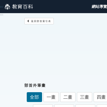
跳
網站導覽
:::
到
主
:::
要
返回部首索引表
內
容
部首外筆畫
全部
一畫
二畫
三畫
四畫