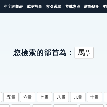
生字詞彙表
成語故事
索引選單
遊戲專區
教學應用
貓
馬
您檢索的部首為：
ㄇㄚˇ
五畫
六畫
七畫
八畫
九畫
十畫