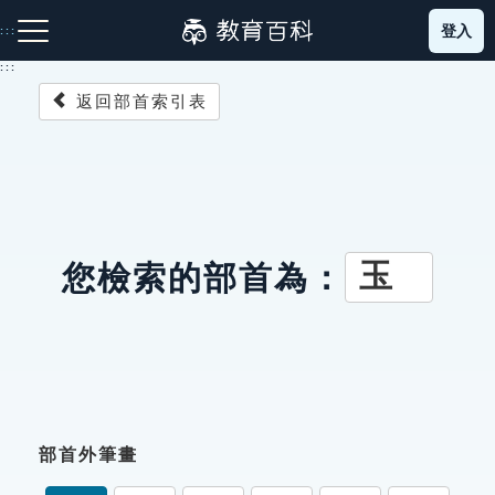
跳
登入
:::
到
主
:::
要
返回部首索引表
內
容
注音索引圖示
筆畫索引圖示
部首索引表圖示
玉
您檢索的部首為：
網站導覽
生字詞彙表
成語故事
部首外筆畫