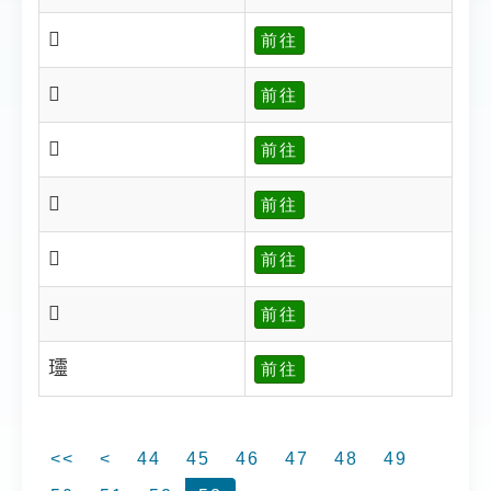
𤫕
前往
𤫘
前往
𤫣
前往
𤫤
前往
𤫥
前往
𤫨
前往
𤫩
前往
<<
<
44
45
46
47
48
49