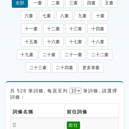
全部
一畫
二畫
三畫
四畫
五畫
索引選單
知識索引
六畫
七畫
八畫
九畫
十畫
單字索引
十一畫
十二畫
十三畫
十四畫
生命大百科索引
十五畫
十六畫
十七畫
十八畫
遊戲專區
十九畫
二十畫
二十一畫
二十二畫
二十三畫
二十四畫
更多筆畫
教學應用
貓頭鷹博士
共 528 筆詞條, 每頁呈列
筆
詞條, 請選擇
詞條：
詞條名稱
前往詞條
𤫔
前往