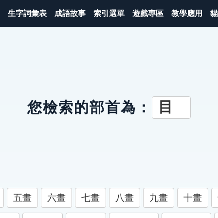
生字詞彙表
成語故事
索引選單
遊戲專區
教學應用
貓
目
您檢索的部首為：
五畫
六畫
七畫
八畫
九畫
十畫