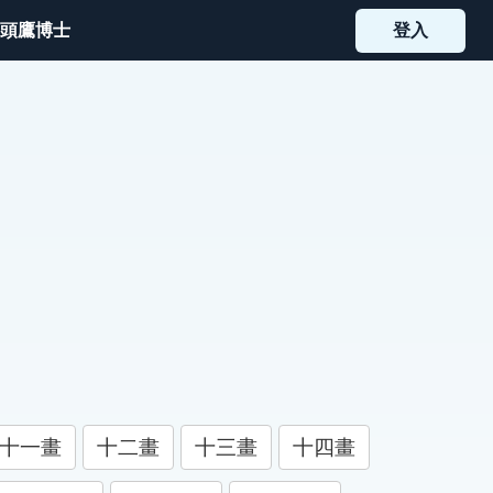
頭鷹博士
登入
十一畫
十二畫
十三畫
十四畫