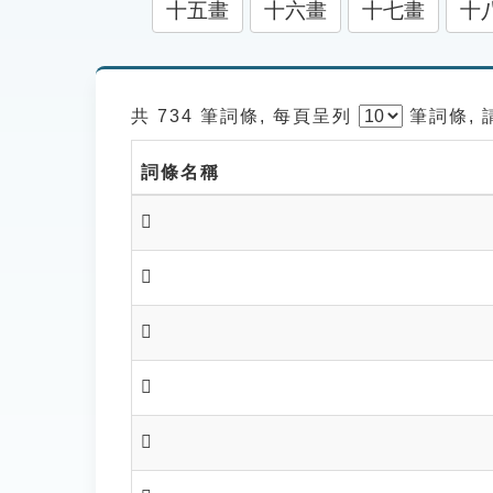
十五畫
十六畫
十七畫
十
共 734 筆詞條, 每頁呈列
筆
詞條,
詞條名稱
𥈏
𥈑
𥈒
𥈓
𥈔