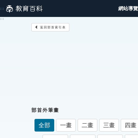
跳
網站導覽
:::
到
主
:::
要
返回部首索引表
內
容
部首外筆畫
全部
一畫
二畫
三畫
四畫