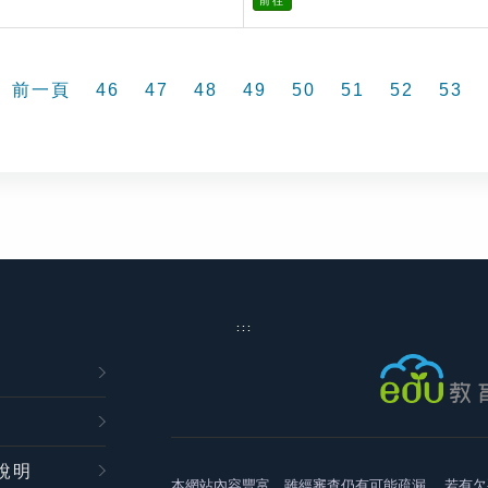
前往
前一頁
46
47
48
49
50
51
52
53
:::
說明
本網站內容豐富，雖經審查仍有可能疏漏，
若有欠