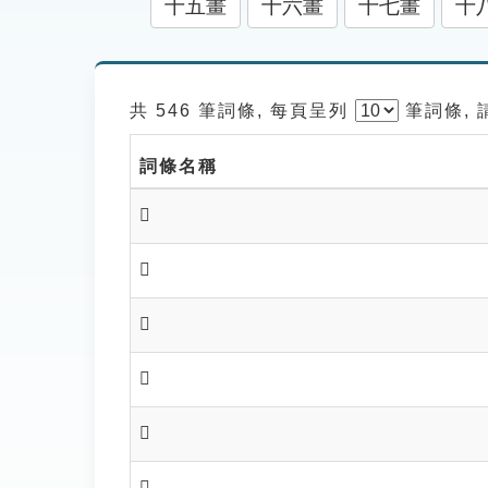
十五畫
十六畫
十七畫
十
共 546 筆詞條, 每頁呈列
筆
詞條,
詞條名稱
𤱶
𤣜
𤣝
𤣟
𤣠
𤣤