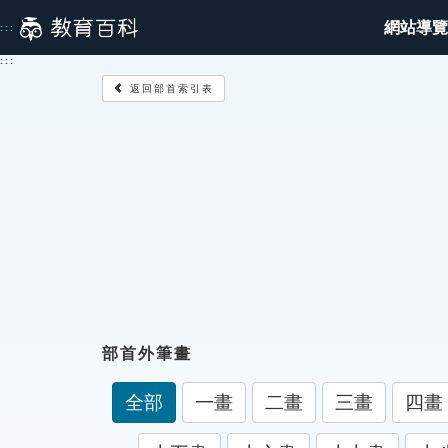
跳
網站導覽
:::
到
主
:::
要
返回部首索引表
內
容
部首外筆畫
全部
一畫
二畫
三畫
四畫