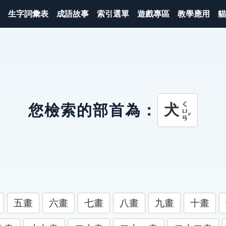
生字詞彙表
成語故事
索引選單
遊戲專區
教學應用
貓
ㄑㄩㄢˇ
犬
您檢索的部首為：
五畫
六畫
七畫
八畫
九畫
十畫