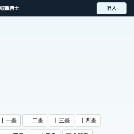
頭鷹博士
登入
十一畫
十二畫
十三畫
十四畫