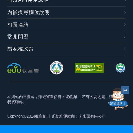
開放API使用說明
內嵌搜尋欄位說明
相關連結
常見問題
隱私權政策
本網站內容豐富，雖經審查仍有可能疏漏，
若有欠妥之處，請隨時與
我們聯絡。
貓頭鷹博士
Copyright©2014教育部
丨系統維運廠商：卡米爾有限公司
本站建議最佳瀏覽器版本為
Chrome 63+、Firefox57+、Edge79+及