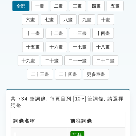
索引選單
全部
一畫
二畫
三畫
四畫
五畫
知識索引
六畫
七畫
八畫
九畫
十畫
單字索引
十一畫
十二畫
十三畫
十四畫
生命大百科索引
十五畫
十六畫
十七畫
十八畫
遊戲專區
十九畫
二十畫
二十一畫
二十二畫
教學應用
二十三畫
二十四畫
更多筆畫
貓頭鷹博士
共 734 筆詞條, 每頁呈列
筆
詞條, 請選擇
詞條：
詞條名稱
前往詞條
𥈽
前往