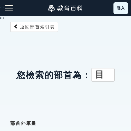
跳
登入
:::
到
主
:::
要
返回部首索引表
內
容
注音索引圖示
筆畫索引圖示
部首索引表圖示
目
您檢索的部首為：
網站導覽
生字詞彙表
成語故事
部首外筆畫