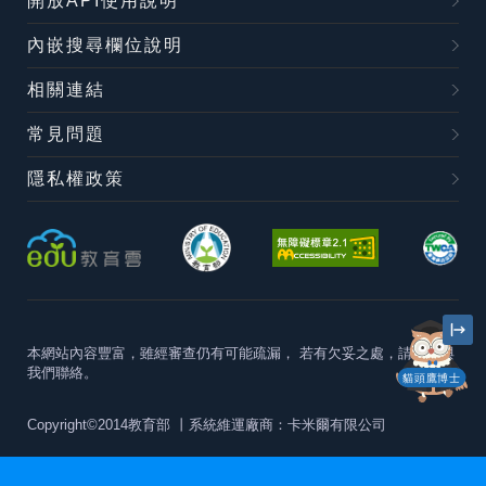
開放API使用說明
內嵌搜尋欄位說明
相關連結
常見問題
隱私權政策
本網站內容豐富，雖經審查仍有可能疏漏，
若有欠妥之處，請隨時與
我們聯絡。
貓頭鷹博士
Copyright©2014教育部
丨系統維運廠商：卡米爾有限公司
本站建議最佳瀏覽器版本為
Chrome 63+、Firefox57+、Edge79+及