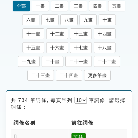
索引選單
全部
一畫
二畫
三畫
四畫
五畫
知識索引
六畫
七畫
八畫
九畫
十畫
單字索引
十一畫
十二畫
十三畫
十四畫
生命大百科索引
十五畫
十六畫
十七畫
十八畫
遊戲專區
十九畫
二十畫
二十一畫
二十二畫
教學應用
二十三畫
二十四畫
更多筆畫
貓頭鷹博士
共 734 筆詞條, 每頁呈列
筆
詞條, 請選擇
詞條：
詞條名稱
前往詞條
𥉏
前往