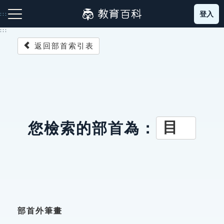
跳
登入
:::
到
主
:::
要
返回部首索引表
內
容
注音索引圖示
筆畫索引圖示
部首索引表圖示
目
您檢索的部首為：
網站導覽
生字詞彙表
成語故事
部首外筆畫