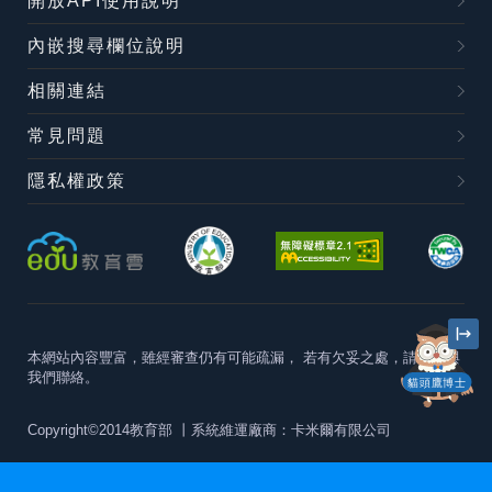
開放API使用說明
內嵌搜尋欄位說明
相關連結
常見問題
隱私權政策
本網站內容豐富，雖經審查仍有可能疏漏，
若有欠妥之處，請隨時與
我們聯絡。
貓頭鷹博士
Copyright©2014教育部
丨系統維運廠商：卡米爾有限公司
本站建議最佳瀏覽器版本為
Chrome 63+、Firefox57+、Edge79+及