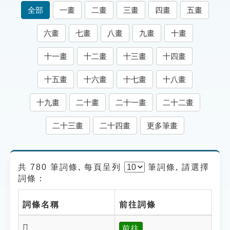
索引選單
全部
一畫
二畫
三畫
四畫
五畫
知識索引
六畫
七畫
八畫
九畫
十畫
單字索引
十一畫
十二畫
十三畫
十四畫
生命大百科索引
十五畫
十六畫
十七畫
十八畫
遊戲專區
十九畫
二十畫
二十一畫
二十二畫
教學應用
二十三畫
二十四畫
更多筆畫
貓頭鷹博士
共 780 筆詞條, 每頁呈列
筆
詞條, 請選擇
詞條：
詞條名稱
前往詞條
𤌓
前往