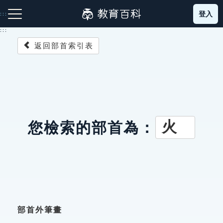
跳
登入
:::
到
主
:::
要
返回部首索引表
內
容
注音索引圖示
筆畫索引圖示
部首索引表圖示
火
您檢索的部首為：
網站導覽
生字詞彙表
成語故事
部首外筆畫