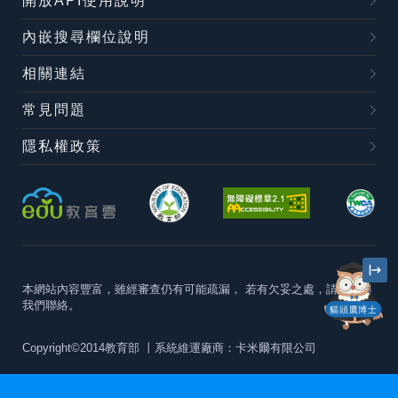
開放API使用說明
內嵌搜尋欄位說明
相關連結
常見問題
隱私權政策
本網站內容豐富，雖經審查仍有可能疏漏，
若有欠妥之處，請隨時與
我們聯絡。
貓頭鷹博士
Copyright©2014教育部
丨系統維運廠商：卡米爾有限公司
本站建議最佳瀏覽器版本為
Chrome 63+、Firefox57+、Edge79+及