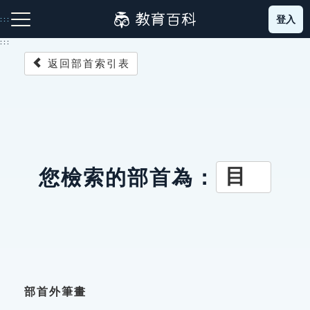
跳
登入
:::
到
主
:::
要
返回部首索引表
內
容
注音索引圖示
筆畫索引圖示
部首索引表圖示
目
您檢索的部首為：
網站導覽
生字詞彙表
成語故事
部首外筆畫