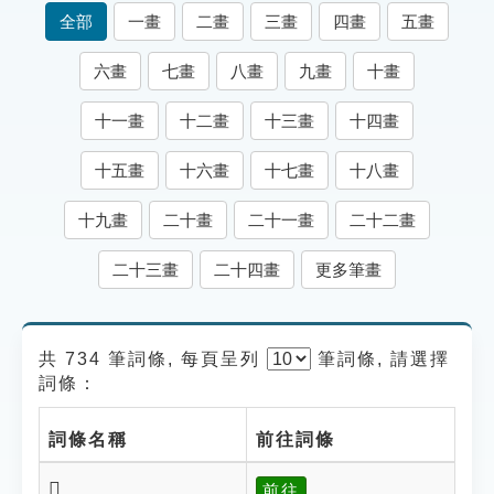
索引選單
全部
一畫
二畫
三畫
四畫
五畫
知識索引
六畫
七畫
八畫
九畫
十畫
單字索引
十一畫
十二畫
十三畫
十四畫
生命大百科索引
十五畫
十六畫
十七畫
十八畫
遊戲專區
十九畫
二十畫
二十一畫
二十二畫
教學應用
二十三畫
二十四畫
更多筆畫
貓頭鷹博士
共 734 筆詞條, 每頁呈列
筆
詞條, 請選擇
詞條：
詞條名稱
前往詞條
𥉵
前往