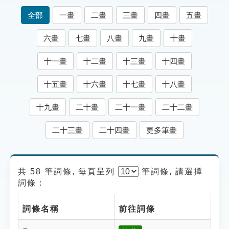
索引選單
全部
一畫
二畫
三畫
四畫
五畫
知識索引
六畫
七畫
八畫
九畫
十畫
單字索引
十一畫
十二畫
十三畫
十四畫
生命大百科索引
十五畫
十六畫
十七畫
十八畫
遊戲專區
十九畫
二十畫
二十一畫
二十二畫
教學應用
二十三畫
二十四畫
更多筆畫
貓頭鷹博士
共 58 筆詞條, 每頁呈列
筆
詞條, 請選擇
詞條：
詞條名稱
前往詞條