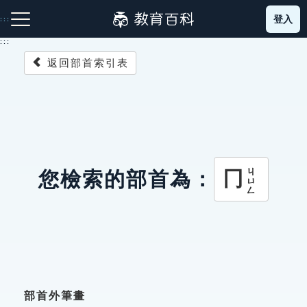
跳
登入
:::
到
主
:::
要
返回部首索引表
內
容
注音索引圖示
筆畫索引圖示
部首索引表圖示
ㄐㄩㄥ
冂
您檢索的部首為：
網站導覽
生字詞彙表
成語故事
部首外筆畫