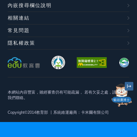
內嵌搜尋欄位說明
相關連結
常見問題
隱私權政策
本網站內容豐富，雖經審查仍有可能疏漏，
若有欠妥之處，請隨時與
我們聯絡。
貓頭鷹博士
Copyright©2014教育部
丨系統維運廠商：卡米爾有限公司
本站建議最佳瀏覽器版本為
Chrome 63+、Firefox57+、Edge79+及
Safari11+