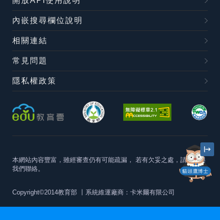
開放API使用說明
內嵌搜尋欄位說明
相關連結
常見問題
隱私權政策
本網站內容豐富，雖經審查仍有可能疏漏，
若有欠妥之處，請隨時與
我們聯絡。
貓頭鷹博士
Copyright©2014教育部
丨系統維運廠商：卡米爾有限公司
本站建議最佳瀏覽器版本為
Chrome 63+、Firefox57+、Edge79+及