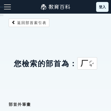
跳
登入
:::
到
主
:::
要
返回部首索引表
內
容
注音索引圖示
筆畫索引圖示
部首索引表圖示
厂
您檢索的部首為：
ㄏㄢˇ
網站導覽
生字詞彙表
成語故事
部首外筆畫