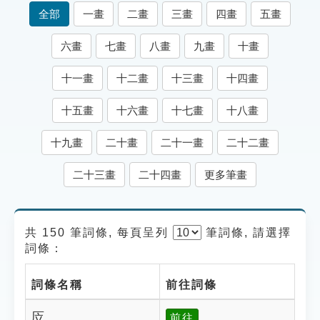
索引選單
全部
一畫
二畫
三畫
四畫
五畫
知識索引
六畫
七畫
八畫
九畫
十畫
單字索引
十一畫
十二畫
十三畫
十四畫
生命大百科索引
十五畫
十六畫
十七畫
十八畫
遊戲專區
十九畫
二十畫
二十一畫
二十二畫
教學應用
二十三畫
二十四畫
更多筆畫
貓頭鷹博士
共 150 筆詞條, 每頁呈列
筆
詞條, 請選擇
詞條：
詞條名稱
前往詞條
㕇
前往