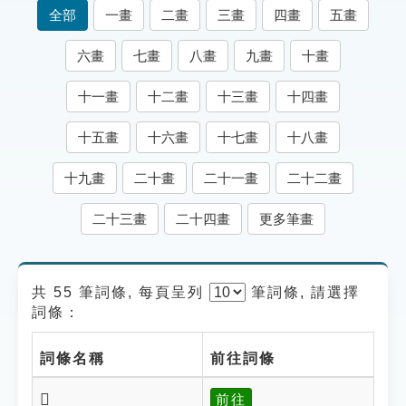
索引選單
全部
一畫
二畫
三畫
四畫
五畫
知識索引
六畫
七畫
八畫
九畫
十畫
單字索引
十一畫
十二畫
十三畫
十四畫
生命大百科索引
十五畫
十六畫
十七畫
十八畫
遊戲專區
十九畫
二十畫
二十一畫
二十二畫
教學應用
二十三畫
二十四畫
更多筆畫
貓頭鷹博士
共 55 筆詞條, 每頁呈列
筆
詞條, 請選擇
詞條：
詞條名稱
前往詞條
𡭂
前往