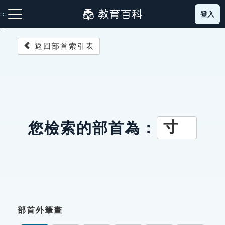
跳
登入
:::
到
主
:::
要
返回部首索引表
內
容
注音索引圖示
筆畫索引圖示
部首索引表圖示
寸
您檢索的部首為：
網站導覽
生字詞彙表
成語故事
部首外筆畫