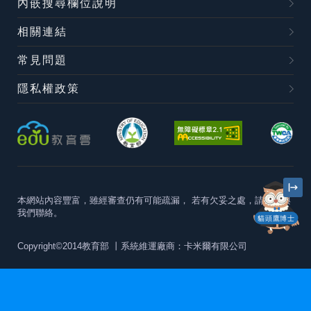
內嵌搜尋欄位說明
相關連結
常見問題
隱私權政策
本網站內容豐富，雖經審查仍有可能疏漏，
若有欠妥之處，請隨時與
我們聯絡。
貓頭鷹博士
Copyright©2014教育部
丨系統維運廠商：卡米爾有限公司
本站建議最佳瀏覽器版本為
Chrome 63+、Firefox57+、Edge79+及
Safari11+