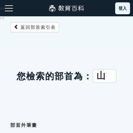
跳
登入
:::
到
主
:::
要
返回部首索引表
內
容
注音索引圖示
筆畫索引圖示
部首索引表圖示
山
您檢索的部首為：
網站導覽
生字詞彙表
成語故事
部首外筆畫