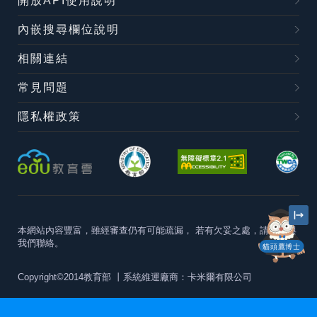
開放API使用說明
內嵌搜尋欄位說明
相關連結
常見問題
隱私權政策
本網站內容豐富，雖經審查仍有可能疏漏，
若有欠妥之處，請隨時與
我們聯絡。
貓頭鷹博士
Copyright©2014教育部
丨系統維運廠商：卡米爾有限公司
本站建議最佳瀏覽器版本為
Chrome 63+、Firefox57+、Edge79+及