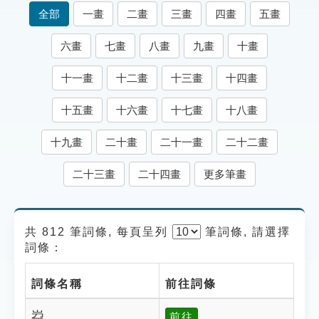
索引選單
全部
一畫
二畫
三畫
四畫
五畫
知識索引
六畫
七畫
八畫
九畫
十畫
單字索引
十一畫
十二畫
十三畫
十四畫
生命大百科索引
十五畫
十六畫
十七畫
十八畫
遊戲專區
十九畫
二十畫
二十一畫
二十二畫
教學應用
二十三畫
二十四畫
更多筆畫
貓頭鷹博士
共 812 筆詞條, 每頁呈列
筆
詞條, 請選擇
詞條：
詞條名稱
前往詞條
岧
前往