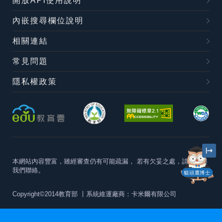
開放API使用說明
內嵌搜尋欄位說明
相關連結
常見問題
隱私權政策
本網站內容豐富，雖經審查仍有可能疏漏，
若有欠妥之處，請隨時與
我們聯絡。
貓頭鷹博士
Copyright©2014教育部
丨系統維運廠商：卡米爾有限公司
本站建議最佳瀏覽器版本為
Chrome 63+、Firefox57+、Edge79+及