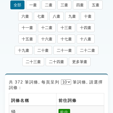
索引選單
全部
一畫
二畫
三畫
四畫
五畫
知識索引
六畫
七畫
八畫
九畫
十畫
單字索引
十一畫
十二畫
十三畫
十四畫
生命大百科索引
十五畫
十六畫
十七畫
十八畫
遊戲專區
十九畫
二十畫
二十一畫
二十二畫
教學應用
二十三畫
二十四畫
更多筆畫
貓頭鷹博士
共 372 筆詞條, 每頁呈列
筆
詞條, 請選擇
詞條：
詞條名稱
前往詞條
帰
前往