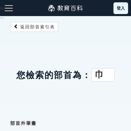
跳
登入
:::
到
主
:::
要
返回部首索引表
內
容
注音索引圖示
筆畫索引圖示
部首索引表圖示
巾
您檢索的部首為：
網站導覽
生字詞彙表
成語故事
部首外筆畫