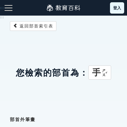
跳
登入
:::
到
主
:::
要
返回部首索引表
內
容
注音索引圖示
筆畫索引圖示
部首索引表圖示
手
您檢索的部首為：
ㄕㄡˇ
網站導覽
生字詞彙表
成語故事
部首外筆畫