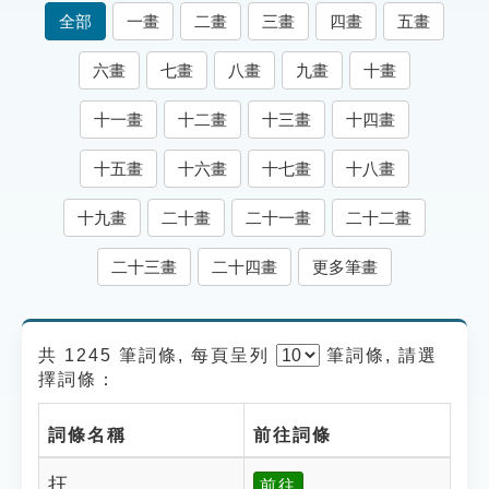
索引選單
全部
一畫
二畫
三畫
四畫
五畫
知識索引
六畫
七畫
八畫
九畫
十畫
單字索引
十一畫
十二畫
十三畫
十四畫
生命大百科索引
十五畫
十六畫
十七畫
十八畫
遊戲專區
十九畫
二十畫
二十一畫
二十二畫
教學應用
二十三畫
二十四畫
更多筆畫
貓頭鷹博士
共 1245 筆詞條, 每頁呈列
筆
詞條, 請選
擇詞條：
詞條名稱
前往詞條
抂
前往