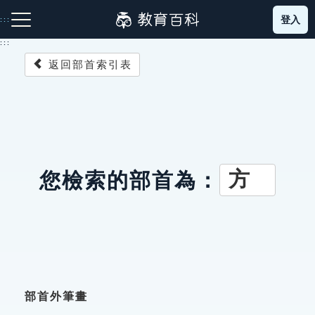
跳
登入
:::
到
主
:::
要
返回部首索引表
內
容
注音索引圖示
筆畫索引圖示
部首索引表圖示
方
您檢索的部首為：
網站導覽
生字詞彙表
成語故事
部首外筆畫