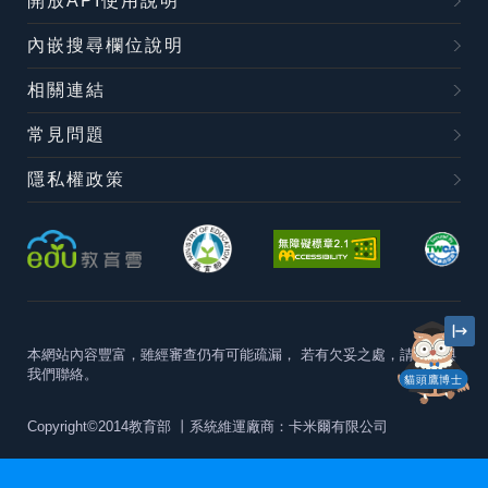
開放API使用說明
內嵌搜尋欄位說明
相關連結
常見問題
隱私權政策
本網站內容豐富，雖經審查仍有可能疏漏，
若有欠妥之處，請隨時與
我們聯絡。
貓頭鷹博士
Copyright©2014教育部
丨系統維運廠商：卡米爾有限公司
本站建議最佳瀏覽器版本為
Chrome 63+、Firefox57+、Edge79+及