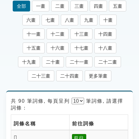
索引選單
全部
一畫
二畫
三畫
四畫
五畫
知識索引
六畫
七畫
八畫
九畫
十畫
單字索引
十一畫
十二畫
十三畫
十四畫
生命大百科索引
十五畫
十六畫
十七畫
十八畫
遊戲專區
十九畫
二十畫
二十一畫
二十二畫
教學應用
二十三畫
二十四畫
更多筆畫
貓頭鷹博士
共 90 筆詞條, 每頁呈列
筆
詞條, 請選擇
詞條：
詞條名稱
前往詞條
𣃘
前往